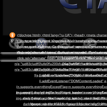
<!doctype html> <html lang="ru-UA"> <head> <meta charset="UTF-8"> <meta name="viewport" content="width=device-width, initial-scale=1"> <link rel="profile" href="http://gmpg.org/xfn/11"> <meta name='robots' content='index, follow, max-image-preview:large, max-snippet:-1, max-video-preview:-1' /> <!-- This site is optimized with the Yoast SEO plugin v22.0 - https://yoast.com/wordpress/plugins/seo/ --> <title>Автоперевозки по Украине ▷ Комфорт и безопасность | 24/7</title> <meta name="description" content="Надежные пассажирские перевозки по всей Украине. Современный автопарк, опытные водители ✅ Индивидуальный подход. Выгодные тарифы. Путешествуйте с комфортом!" /> <link rel="canonical" href="https://auto-vip.com.ua/" /> <meta property="og:locale" content="ru_RU" /> <meta property="og:type" content="website" /> <meta property="og:title" content="Автоперевозки по Украине ▷ Комфорт и безопасность | 24/7" /> <meta property="og:description" content="Надежные пассажирские перевозки по всей Украине. Современный автопарк, опытные водители ✅ Индивидуальный п
<!doctype html> <html lang="ru-UA"> <head> <meta charset="UTF-8"> <meta name="viewport" content="width=device-width, initial-scale=1"> <link rel="profile" href="http://gmpg.org/xfn/11"> <meta name='robots' content='index, follow, max-image-preview:large, max-snippet:-1, max-video-preview:-1' /> <!-- This site is optimized with the Yoast SEO plugin v22.0 - https://yoast.com/wordpress/plugins/seo/ --> <title>Автоперевозки по Украине ▷ Комфорт и безопасность | 24/7</title> <meta name="description" content="Надежные пассажирские перевозки по всей Украине. Современный автопарк, опытные водители ✅ Индивидуальный подход. Выгодные тарифы. Путешествуйте с комфортом!" /> <link rel="canonical" href="https://auto-vip.com.ua/" /> <meta property="og:locale" content="ru_RU" /> <meta property="og:type" content="website" /> <meta property="og:title" content="Автоперевозки по Украине ▷ Комфорт и безопасность | 24/7" /> <meta property="og:description" content="Надежные пассажирские перевозки по всей Украине. Современный автопарк, опытные водители ✅ Индивидуальный п
Копирование материалов разрешается только со