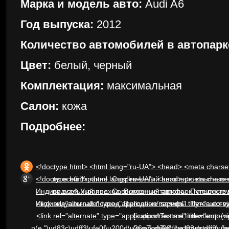
Марка и модель авто:
Audi A6
Год выпуска:
2012
Количество автомобилей в автопарк
Цвет:
белый, черный
Комплектация:
максимальная
Салон:
кожа
Подробнее:
<!doctype html> <html lang="ru-UA"> <head> <meta charset="UTF-8"> <meta name="viewport" content="width=device-width, initial-scale=1"> <link rel="profile" href="http://gmpg.org/xfn/11"> <meta name='robots' content='index, follow, max-image-preview:large, max-snippet:-1, max-video-preview:-1' /> <!-- This site is optimized with the Yoast SEO plugin v22.0 - https://yoast.com/wordpress/plugins/seo/ --> <title>Автоперевозки по Украине ▷ Комфорт и безопасность | 24/7</title> <meta name="description" content="Надежные пассажирские перевозки по всей Украине. Современный автопарк, опытные водители ✅ Индивидуальный подход. Выгодные тарифы. Путешествуйте с комфортом!" /> <link rel="canonical" href="https://auto-vip.com.ua/" /> <meta property="og:locale" content="ru_RU" /> <meta property="og:type" content="website" /> <meta property="og:title" content="Автоперевозки по Украине ▷ Комфорт и безопасность | 24/7" /> <meta property="og:description" content="Надежные пассажирские перевозки по всей Украине. Современный автопарк, опытные водители ✅ Индивидуальный п
<!doctype html> <html lang="ru-UA"> <head> <meta charset="UTF-8"> <meta name="viewport" content="width=device-width, initial-scale=1"> <link rel="profile" href="http://gmpg.org/xfn/11"> <meta name='robots' content='index, follow, max-image-preview:large, max-snippet:-1, max-video-preview:-1' /> <!-- This site is optimized with the Yoast SEO plugin v22.0 - https://yoast.com/wordpress/plugins/seo/ --> <title>Автоперевозки по Украине ▷ Комфорт и безопасность | 24/7</title> <meta name="description" content="Надежные пассажирские перевозки по всей Украине. Современный автопарк, опытные водители ✅ Индивидуальный подход. Выгодные тарифы. Путешествуйте с комфортом!" /> <link rel="canonical" href="https://auto-vip.com.ua/" /> <meta property="og:locale" content="ru_RU" /> <meta property="og:type" content="website" /> <meta property="og:title" content="Автоперевозки по Украине ▷ Комфорт и безопасность | 24/7" /> <meta property="og:description" content="Надежные пассажирские перевозки по всей Украине. Современный автопарк, опытные водители ✅ Индивидуальный п