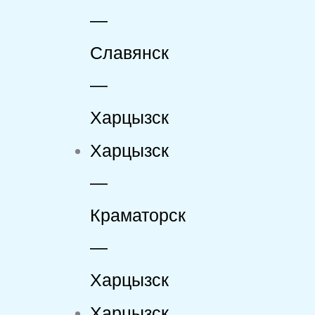
—
Славянск
—
Харцызск
Харцызск
—
Краматорск
—
Харцызск
Харцызск