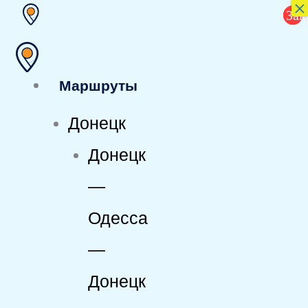
×
Перейти
Зак
Х
к
содержимому
Маршруты
Донецк
Донецк
—
Одесса
—
Донецк