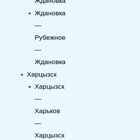
Ждановка
Ждановка
—
Рубежное
—
Ждановка
Харцызск
Харцызск
—
Харьков
—
Харцызск