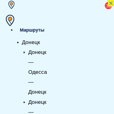
×
Перейти
Зак
Х
к
содержимому
Маршруты
Донецк
Донецк
—
Одесса
—
Донецк
Донецк
—