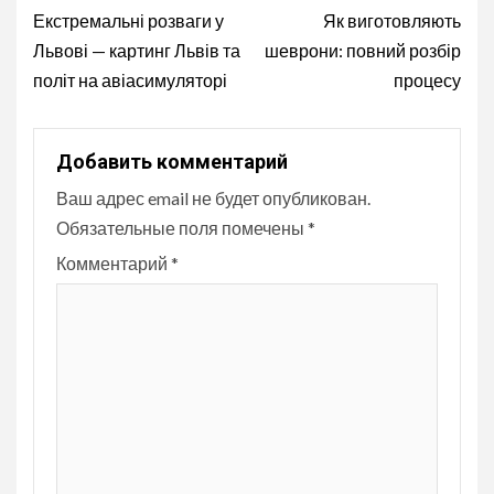
Reading
Екстремальні розваги у
Як виготовляють
Львові — картинг Львів та
шеврони: повний розбір
політ на авіасимуляторі
процесу
Добавить комментарий
Ваш адрес email не будет опубликован.
Обязательные поля помечены
*
Комментарий
*