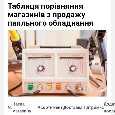
Таблиця порівняння
магазинів з продажу
паяльного обладнання
Назва
Дода
№
Асортимент
Доставка
Підтримка
магазину
посл