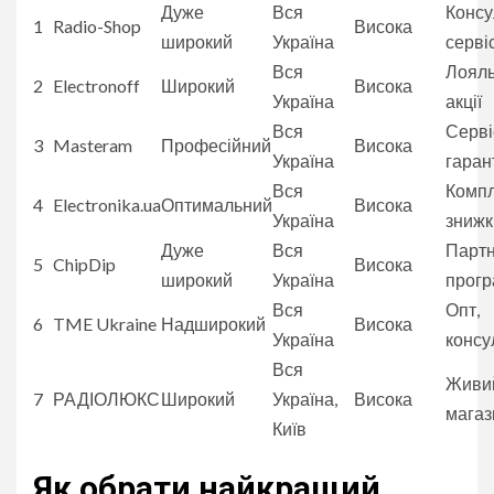
Дуже
Вся
Консул
1
Radio-Shop
Висока
широкий
Україна
серві
Вся
Лояль
2
Electronoff
Широкий
Висока
Україна
акції
Вся
Серві
3
Masteram
Професійний
Висока
Україна
гаран
Вся
Компл
4
Electronika.ua
Оптимальний
Висока
Україна
знижк
Дуже
Вся
Партн
5
ChipDip
Висока
широкий
Україна
прог
Вся
Опт,
6
TME Ukraine
Надширокий
Висока
Україна
консу
Вся
Живи
7
РАДІОЛЮКС
Широкий
Україна,
Висока
магази
Київ
Як обрати найкращий