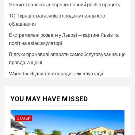
Як виготовляють шеврони: повний розбір процесу
ТОП кращіх магазинів з продажу паяльного
обладнання
Екстремальні розваги у Львові — картинг Львів та
політ на авіасимуляторі
Відгуки про кавові апарати самообслуговування: що
правда, а що ні
WarmTouch для тіла: поради з експлуатації
YOU MAY HAVE MISSED
СТАТЬИ