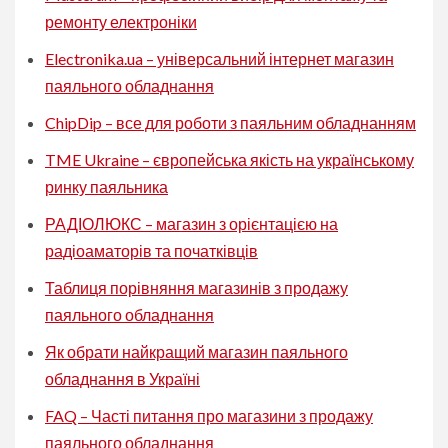
ремонту електроніки
Electronika.ua – універсальний інтернет магазин
паяльного обладнання
ChipDip – все для роботи з паяльним обладнанням
TME Ukraine – європейська якість на українському
ринку паяльника
РАДІОЛЮКС – магазин з орієнтацією на
радіоаматорів та початківців
Таблиця порівняння магазинів з продажу
паяльного обладнання
Як обрати найкращий магазин паяльного
обладнання в Україні
FAQ – Часті питання про магазини з продажу
паяльного обладнання